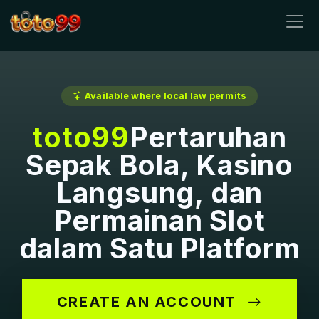
toto99
Available where local law permits
toto99
Pertaruhan
Sepak Bola, Kasino
Langsung, dan
Permainan Slot
dalam Satu Platform
CREATE AN ACCOUNT