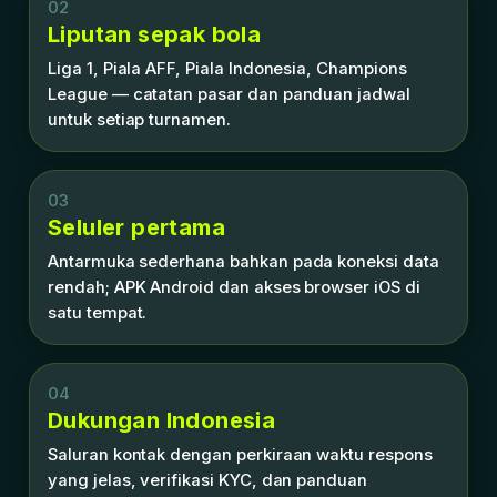
02
Liputan sepak bola
Liga 1, Piala AFF, Piala Indonesia, Champions
League — catatan pasar dan panduan jadwal
untuk setiap turnamen.
03
Seluler pertama
Antarmuka sederhana bahkan pada koneksi data
rendah; APK Android dan akses browser iOS di
satu tempat.
04
Dukungan Indonesia
Saluran kontak dengan perkiraan waktu respons
yang jelas, verifikasi KYC, dan panduan