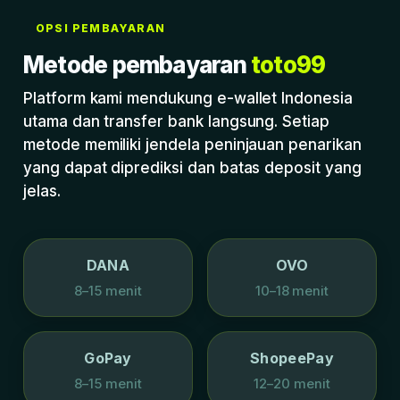
OPSI PEMBAYARAN
Metode pembayaran
toto99
Platform kami mendukung e-wallet Indonesia
utama dan transfer bank langsung. Setiap
metode memiliki jendela peninjauan penarikan
yang dapat diprediksi dan batas deposit yang
jelas.
DANA
OVO
8–15 menit
10–18 menit
GoPay
ShopeePay
8–15 menit
12–20 menit