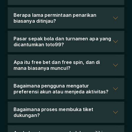
Berapa lama permintaan penarikan
biasanya ditinjau?
Pasar sepak bola dan turnamen apa yang
dicantumkan toto99?
Apa itu free bet dan free spin, dan di
mana biasanya muncul?
Bagaimana pengguna mengatur
preferensi akun atau menjeda aktivitas?
Bagaimana proses membuka tiket
dukungan?