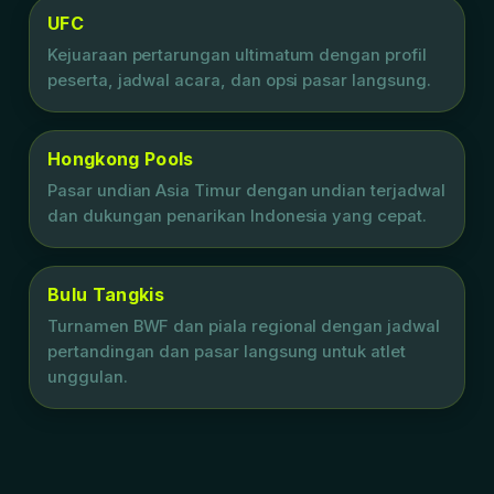
UFC
Kejuaraan pertarungan ultimatum dengan profil
peserta, jadwal acara, dan opsi pasar langsung.
Hongkong Pools
Pasar undian Asia Timur dengan undian terjadwal
dan dukungan penarikan Indonesia yang cepat.
Bulu Tangkis
Turnamen BWF dan piala regional dengan jadwal
pertandingan dan pasar langsung untuk atlet
unggulan.