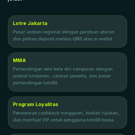
Lotre Jakarta
Pasar undian regional dengan panduan aturan
dan pilihan deposit melalui QRIS atau e-wallet.
MMA
Pertandingan seni bela diri campuran dengan
jadwal turnamen, catatan peserta, dan pasar
pertandingan toto99.
Program Loyalitas
Penawaran cashback mingguan, hadiah rujukan,
dan manfaat VIP untuk pengguna toto99 biasa.