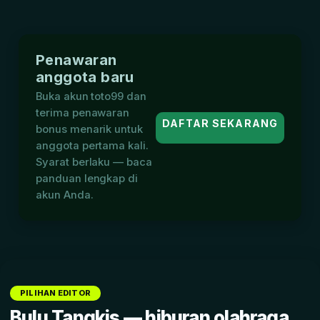
Penawaran
anggota baru
Buka akun toto99 dan
terima penawaran
DAFTAR SEKARANG
bonus menarik untuk
anggota pertama kali.
Syarat berlaku — baca
panduan lengkap di
akun Anda.
PILIHAN EDITOR
Bulu Tangkis — hiburan olahraga