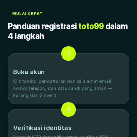
MULAI CEPAT
Panduan registrasi
toto99
dalam
4 langkah
1
Buka akun
Klik tombol pendaftaran dan isi alamat email,
nomor telepon, dan kata sandi yang aman —
kurang dari 2 menit.
2
Verifikasi identitas