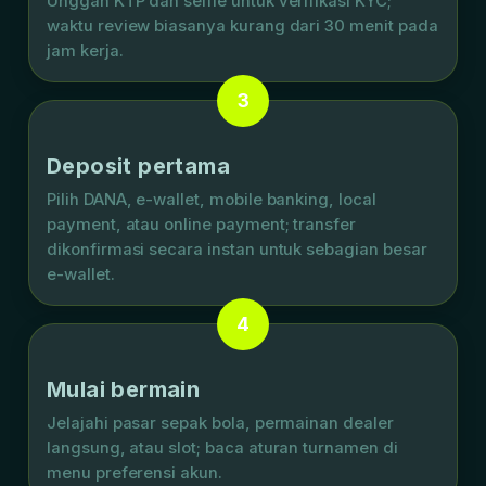
Unggah KTP dan selfie untuk verifikasi KYC;
waktu review biasanya kurang dari 30 menit pada
jam kerja.
3
Deposit pertama
Pilih DANA, e-wallet, mobile banking, local
payment, atau online payment; transfer
dikonfirmasi secara instan untuk sebagian besar
e-wallet.
4
Mulai bermain
Jelajahi pasar sepak bola, permainan dealer
langsung, atau slot; baca aturan turnamen di
menu preferensi akun.