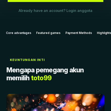
Already have an account? Login anggota
Core advantages
Featured games
Payment Methods
Highlight
KEUNTUNGAN INTI
Mengapa pemegang akun
memilih
toto99