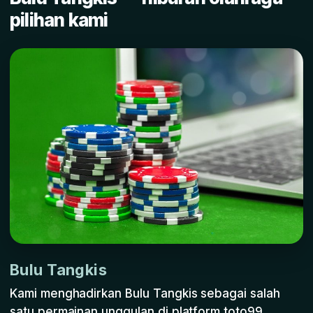
pilihan kami
Bulu Tangkis
Kami menghadirkan Bulu Tangkis sebagai salah
satu permainan unggulan di platform toto99.