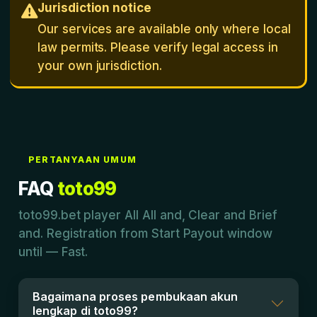
Jurisdiction notice
Our services are available only where local
law permits. Please verify legal access in
your own jurisdiction.
PERTANYAAN UMUM
FAQ
toto99
toto99.bet player All All and, Clear and Brief
and. Registration from Start Payout window
until — Fast.
Bagaimana proses pembukaan akun
lengkap di toto99?