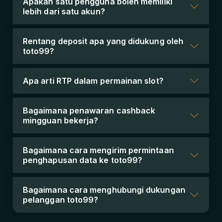
Apakah satu pengguna boleh memiliki
lebih dari satu akun?
Rentang deposit apa yang didukung oleh
toto99?
Apa arti RTP dalam permainan slot?
Bagaimana penawaran cashback
mingguan bekerja?
Bagaimana cara mengirim permintaan
penghapusan data ke toto99?
Bagaimana cara menghubungi dukungan
pelanggan toto99?