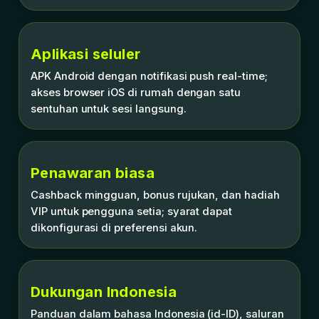
Aplikasi seluler
APK Android dengan notifikasi push real-time;
akses browser iOS di rumah dengan satu
sentuhan untuk sesi langsung.
Penawaran biasa
Cashback mingguan, bonus rujukan, dan hadiah
VIP untuk pengguna setia; syarat dapat
dikonfigurasi di preferensi akun.
Dukungan Indonesia
Panduan dalam bahasa Indonesia (id-ID), saluran