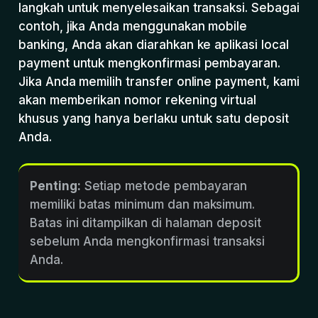
langkah untuk menyelesaikan transaksi. Sebagai
contoh, jika Anda menggunakan mobile
banking, Anda akan diarahkan ke aplikasi local
payment untuk mengkonfirmasi pembayaran.
Jika Anda memilih transfer online payment, kami
akan memberikan nomor rekening virtual
khusus yang hanya berlaku untuk satu deposit
Anda.
Penting:
Setiap metode pembayaran
memiliki batas minimum dan maksimum.
Batas ini ditampilkan di halaman deposit
sebelum Anda mengkonfirmasi transaksi
Anda.