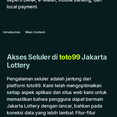
local payment.
Introduction
Main Content
Akses Seluler di
toto99
Jakarta
Lottery
Pengalaman seluler adalah jantung dari
platform toto99. Kami telah mengoptimalkan
setiap aspek aplikasi dan situs web kami untuk
memastikan bahwa pengguna dapat bermain
Jakarta Lottery dengan lancar, bahkan pada
koneksi data yang lebih lambat. Fitur-fitur