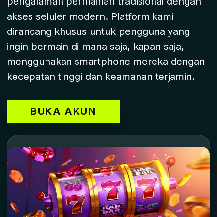
pengalaman permainan tradisional dengan
akses seluler modern. Platform kami
dirancang khusus untuk pengguna yang
ingin bermain di mana saja, kapan saja,
menggunakan smartphone mereka dengan
kecepatan tinggi dan keamanan terjamin.
BUKA AKUN