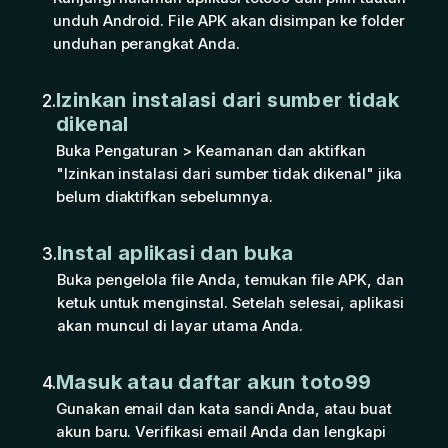
unduh Android. File APK akan disimpan ke folder
unduhan perangkat Anda.
Izinkan instalasi dari sumber tidak
dikenal
Buka Pengaturan > Keamanan dan aktifkan
"Izinkan instalasi dari sumber tidak dikenal" jika
belum diaktifkan sebelumnya.
Instal aplikasi dan buka
Buka pengelola file Anda, temukan file APK, dan
ketuk untuk menginstal. Setelah selesai, aplikasi
akan muncul di layar utama Anda.
Masuk atau daftar akun toto99
Gunakan email dan kata sandi Anda, atau buat
akun baru. Verifikasi email Anda dan lengkapi