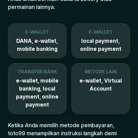
permainan lainnya.
E-WALLET
E-WALLET
DANA, e-wallet,
local payment,
mobile banking
online payment
TRANSFER BANK
METODE LAIN
e-wallet, mobile
e-wallet, Virtual
banking, local
Account
payment, online
payment
Ketika Anda memilih metode pembayaran,
toto99 menampilkan instruksi langkah demi